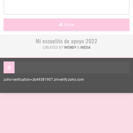
Enviar
Mi escuelita de apoyo 2022
CREATED BY
WENDY
&
MEDA
@
zoho-verification=zb49381907.zmverify.zoho.com