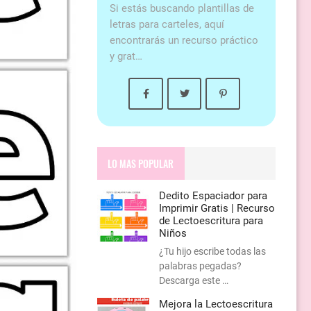
Si estás buscando plantillas de
letras para carteles, aquí
encontrarás un recurso práctico
y grat…
LO MAS POPULAR
Dedito Espaciador para
Imprimir Gratis | Recurso
de Lectoescritura para
Niños
¿Tu hijo escribe todas las
palabras pegadas?
Descarga este …
Mejora la Lectoescritura