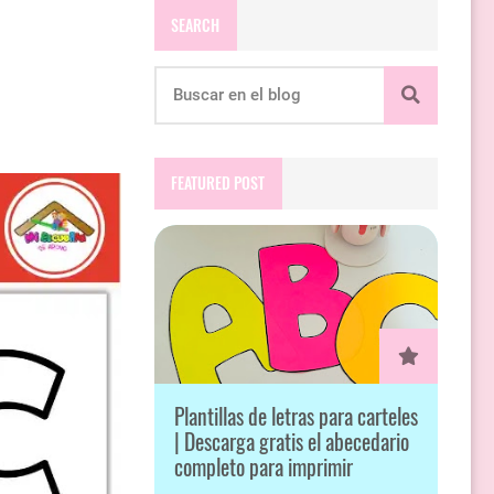
SEARCH
FEATURED POST
Plantillas de letras para carteles
| Descarga gratis el abecedario
completo para imprimir