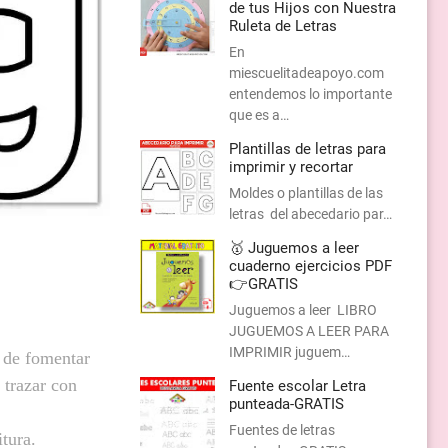
de tus Hijos con Nuestra
Ruleta de Letras
En
miescuelitadeapoyo.com
entendemos lo importante
que es a…
Plantillas de letras para
imprimir y recortar
Moldes o plantillas de las
letras del abecedario par…
🥇 Juguemos a leer
cuaderno ejercicios PDF
👉GRATIS
Juguemos a leer LIBRO
JUGUEMOS A LEER PARA
IMPRIMIR juguem…
a de fomentar
 trazar con
Fuente escolar Letra
punteada-GRATIS
Fuentes de letras
tura.