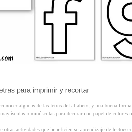
letras para imprimir y recortar
econocer algunas de las letras del alfabeto, y una buena form
en mayúsculas o minúsculas para decorar con papel de colores o
 otras actividades que beneficien su aprendizaje de lectoescri