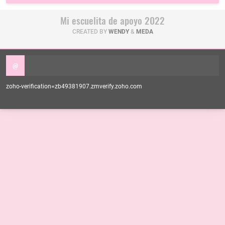
Mi escuelita de apoyo 2022
CREATED BY
WENDY
&
MEDA
@
zoho-verification=zb49381907.zmverify.zoho.com