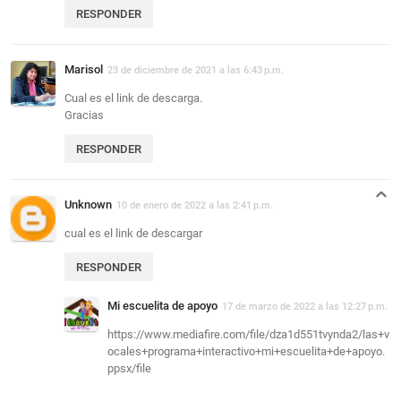
RESPONDER
Marisol
23 de diciembre de 2021 a las 6:43 p.m.
Cual es el link de descarga.
Gracias
RESPONDER
Unknown
10 de enero de 2022 a las 2:41 p.m.
cual es el link de descargar
RESPONDER
Mi escuelita de apoyo
17 de marzo de 2022 a las 12:27 p.m.
https://www.mediafire.com/file/dza1d551tvynda2/las+v
ocales+programa+interactivo+mi+escuelita+de+apoyo.
ppsx/file