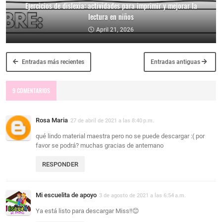
Ejercicios de dislexia: actividades para imprimir y mejorar la
lectura en niños
April 21, 2026
Entradas más recientes
Entradas antiguas
9 COMENTARIOS
Rosa Maria
27 de abril de 2021 a las 8:40 p.m.
qué lindo material maestra pero no se puede descargar :( por
favor se podrá? muchas gracias de antemano
RESPONDER
Mi escuelita de apoyo
3 de agosto de 2021 a las 6:54 a.m.
Ya está listo para descargar Miss!!😊