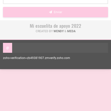
Enviar
Mi escuelita de apoyo 2022
CREATED BY
WENDY
&
MEDA
@
zoho-verification=zb49381907.zmverify.zoho.com