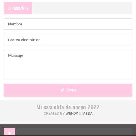
CONTACTANOS
Enviar
Mi escuelita de apoyo 2022
CREATED BY
WENDY
&
MEDA
@