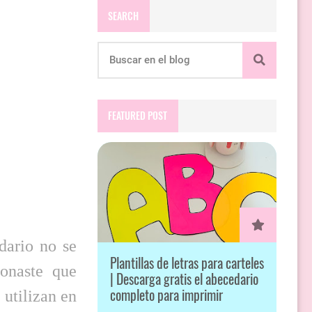
SEARCH
FEATURED POST
dario no se
Plantillas de letras para carteles
sonaste que
| Descarga gratis el abecedario
completo para imprimir
 utilizan en