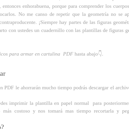
os, entonces enhorabuena, porque para comprender los cuerpo
 tocarlos. No me canso de repetir que la geometría no se 
contraproducente. ¡Siempre hay partes de las figuras geomét
to con ustedes un cuadernillo con las plantillas de figuras g
icos para armar en cartulina
PDF
hasta abajo👇.
ar
en
PDF le ahorrarán mucho tiempo podrás descargar el archi
edes imprimir la plantilla en papel normal para posteriorme
o más costoso y nos tomará mas tiempo recortarla y peg
o?