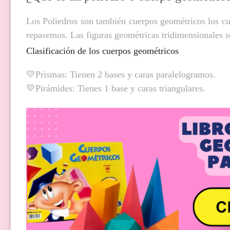
Los Poliedros son también cuerpos geométricos los cua
repasemos. Las figuras geométricas tridimensionales se
Clasificación de los
cuerpos
geométricos
💛Prismas: Tienen 2 bases y caras paralelogramos.
💛P
irámides: Tienes 1 base y caras triangulares.