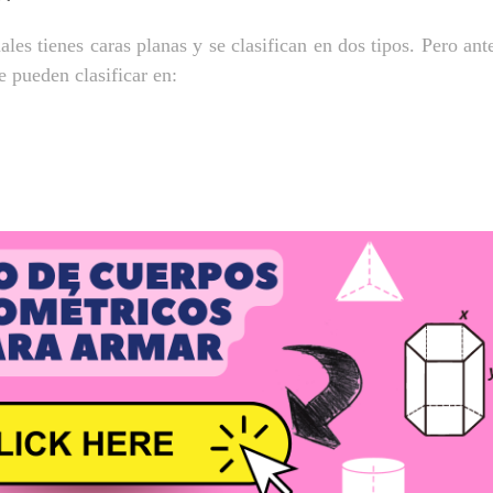
les tienes caras planas y se clasifican en dos tipos.
Pero ant
 pueden clasificar en: