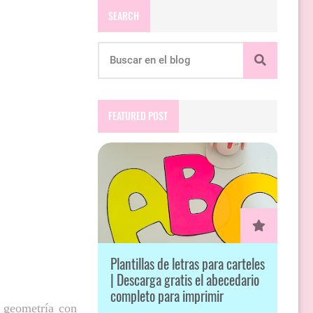
SEARCH
FEATURED POST
Plantillas de letras para carteles
| Descarga gratis el abecedario
completo para imprimir
r geometría con