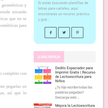
Si estás buscando plantillas de
s geométricos y
letras para carteles, aquí
aprende mirando
encontrarás un recurso práctico
ricas que no se
y grat…
eométricas para
LO MAS POPULAR
Dedito Espaciador para
Imprimir Gratis | Recurso
vo completo con
de Lectoescritura para
Niños
nte pegarlas en
¿Tu hijo escribe todas las
palabras pegadas?
ar, así que lo
Descarga este …
Mejora la Lectoescritura