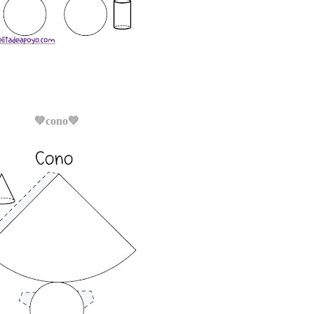
💚cono
💚