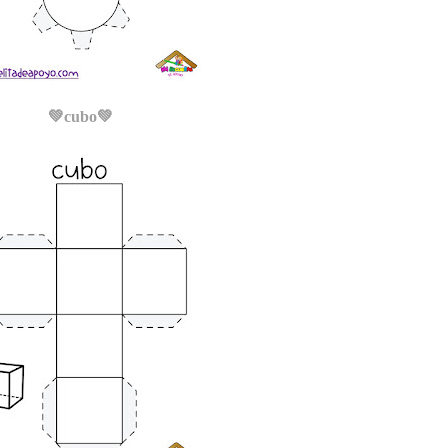
💚cubo
💚