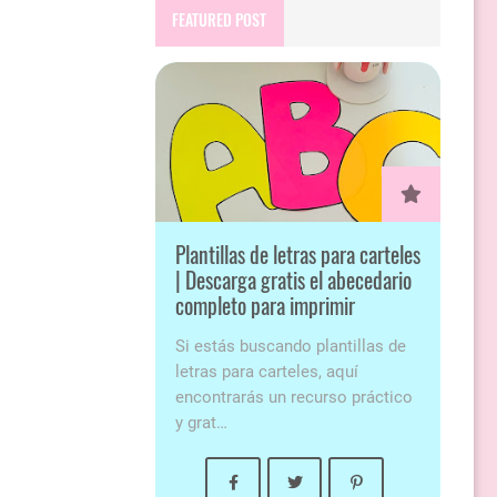
FEATURED POST
Plantillas de letras para carteles
| Descarga gratis el abecedario
completo para imprimir
Si estás buscando plantillas de
letras para carteles, aquí
encontrarás un recurso práctico
y grat…