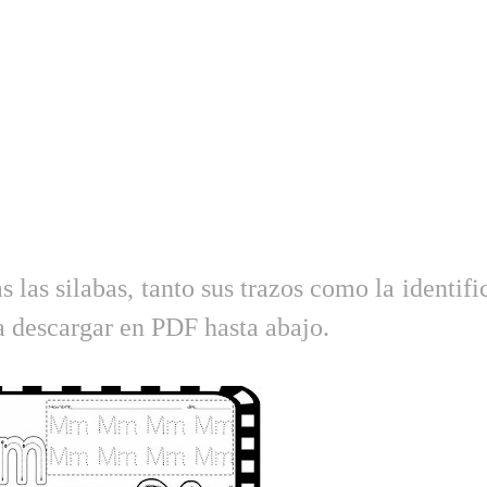
s las silabas, tanto sus trazos como la identifi
ara descargar en PDF hasta abajo.