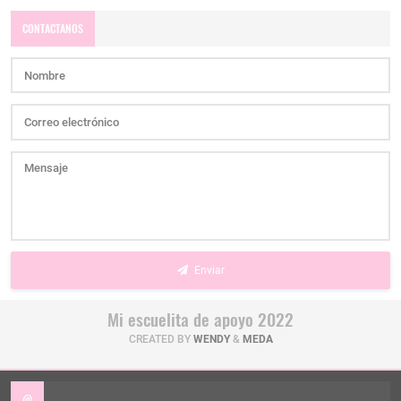
CONTACTANOS
Enviar
Mi escuelita de apoyo 2022
CREATED BY
WENDY
&
MEDA
@